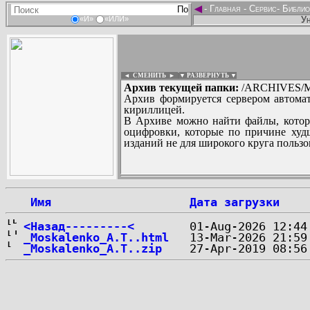
◄
-
Главная
-
Сервис
-
Библио
Ун
«И»
«ИЛИ»
◄ СМЕНИТЬ
►
|
▼ РАЗВЕРНУТЬ ▼
Архив текущей папки:
/ARCHIVES/M
Архив формируется сервером автомат
кириллицей.
В Архиве можно найти файлы, котор
оцифровки, которые по причине худш
изданий не для широкого круга пользо
...
 Имя
Дата загрузки
<Назад---------<
_Moskalenko_A.T..html
_Moskalenko_A.T..zip