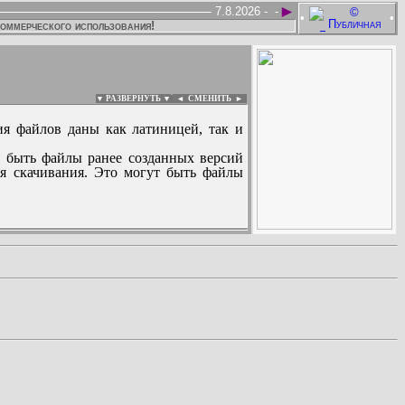
►
7.8.2026 -
-
•
•
коммерческого использования!
▼ РАЗВЕРНУТЬ ▼
|
◄
СМЕНИТЬ ►
ия файлов даны как латиницей, так и
 быть файлы ранее созданных версий
ля скачивания. Это могут быть файлы
: