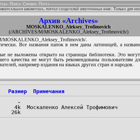
тека
-
Поиск
-
Справка
-
Почта
иверсальная библиотека, портал создателей электронных книг. Только для не
Архив «Archives»
MOSKALENKO_Aleksey_Trofimovich
(/ARCHIVES/M/MOSKALENKO_Aleksey_Trofimovich/)
/MOSKALENKO_Aleksey_Trofimovich/.
ически. Все названия папок в нем даны латиницей, а назван
ые не выложены открыто на страницы библиотеки. Это могут
его качества не могут быть рекомендованы пользователям д
вателей, например издания на языках других стран и народов.
Размер
Примечания