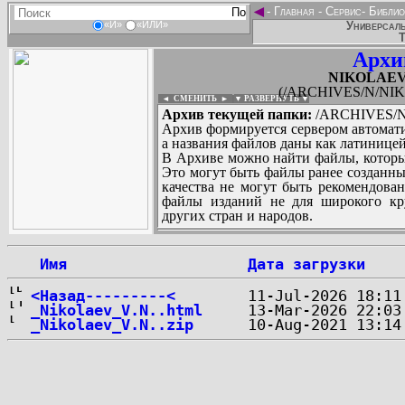
◄
-
Главная
-
Сервис
-
Библио
Универсаль
«И»
«ИЛИ»
Т
Архи
NIKOLAEV_V
(/ARCHIVES/N/NIKO
◄ СМЕНИТЬ
►
|
▼ РАЗВЕРНУТЬ ▼
Архив текущей папки:
/ARCHIVES/N/
Архив формируется сервером автомати
а названия файлов даны как латиницей
В Архиве можно найти файлы, которы
Это могут быть файлы ранее созданны
качества не могут быть рекомендован
файлы изданий не для широкого кру
других стран и народов.
 Имя
Дата загрузки
...
<Назад---------<
_Nikolaev_V.N..html
_Nikolaev_V.N..zip