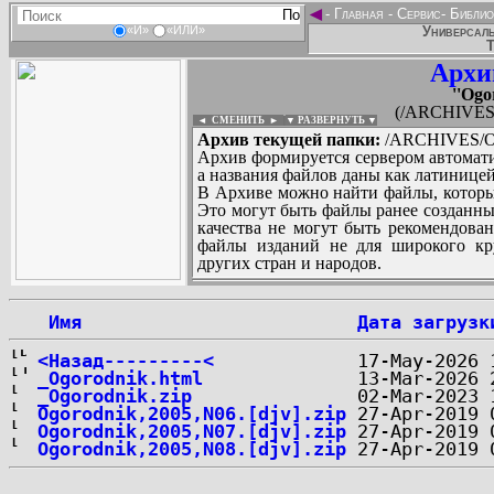
◄
-
Главная
-
Сервис
-
Библио
Универсаль
«И»
«ИЛИ»
Т
Архи
''Ogo
(/ARCHIVES/O/
◄ СМЕНИТЬ
►
|
▼ РАЗВЕРНУТЬ ▼
Архив текущей папки:
/ARCHIVES/O/''
Архив формируется сервером автомати
а названия файлов даны как латиницей
В Архиве можно найти файлы, которы
Это могут быть файлы ранее созданны
качества не могут быть рекомендован
файлы изданий не для широкого кру
других стран и народов.
 Имя
Дата загрузк
...
<Назад---------<
_Ogorodnik.html
_Ogorodnik.zip
Ogorodnik,2005,N06.[djv].zip
Ogorodnik,2005,N07.[djv].zip
Ogorodnik,2005,N08.[djv].zip