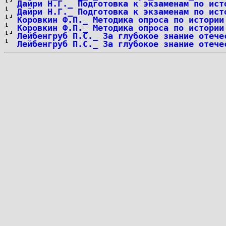
Дайри Н.Г._ Подготовка к экзаменам по ист
Дайри Н.Г._ Подготовка к экзаменам по ист
Коровкин Ф.П._ Методика опроса по истории
Коровкин Ф.П._ Методика опроса по истории
Лейбенгруб П.С._ За глубокое знание отече
Лейбенгруб П.С._ За глубокое знание отече