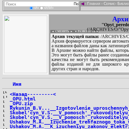
◄
-
Главная
-
Сервис
-
Библио
«И»
«ИЛИ»
Архи
''Opyt_peredo
(/ARCHIVES/O/''Opyt_p
◄ СМЕНИТЬ
►
|
▼ РАЗВЕРНУТЬ ▼
Архив текущей папки:
/ARCHIVES/O/''
Архив формируется сервером автомати
а названия файлов даны как латиницей
В Архиве можно найти файлы, которы
Это могут быть файлы ранее созданны
качества не могут быть рекомендован
файлы изданий не для широкого кру
других стран и народов.
 Имя
...
<Назад---------<
_OPU.html
_OPU.zip
Rykunin_B.V...__Izgotovlenie_uproschennyh
Skobel'cyn_V.S.__V_pomosch'_rukovoditelyu
Skobel'cyn_V.S.__V_pomosch'_rukovoditelyu
Ushakov_M.A.__Izuchenie_trehfaznogo_toka_
Ushakov_M.A.__K_izucheniyu_zakonov_elektr