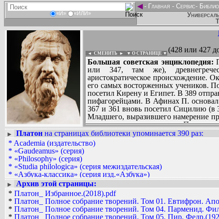
◄
-
Главная
-
Сервис
-
Библио
«И»
«ИЛИ»
Универсаль
Т
(428 или 427 до
◄ СМЕНИТЬ
►
|
▼ О СТРАНИЦЕ ▼
Большая советская энциклопедия:
П
или 347, там же), древнегреч
аристократическое происхождение. Ок
его самых восторженных учеников. По
посетил Кирену и Египет. В 389 отпр
пифагорейцами. В Афинах П. основал
367 и 361 вновь посетил Сицилию (в
Младшего, выразившего намерение пров
как и предыдущие попытки П. вступит
крахом. Остальную часть жизни П. про
Платон
на страницах библиотеки упоминается 390 раз
:
►
Почти все сочинения П. написаны в
*
Academia (издательство)
Вадим Ершов...
Сократ), язык и композиция кот
*
«Gaudeamus» (серия)
...
достоинствами. К раннему периоду (п
*
«Philosophy» (серия)
диалоги: «Апология Сократа», «Кри
*
«Studia philologica» (серия межиздательская)
СПИСОК НЕКОТОРЫХ ОЦИФРОВА
«Протагор», 1-я книга «Государства»
*
«Азбука-классика» (серия изд.«Азбука»)
...
преобладание моральной проблематики
*
«Академия Фундаментальных Исследований» (серия)
Архив этой страницы:
►
«Менон», «Эвтидем», «Кратил», «Гипп
*
«Античная библиотека» (серии изд. «Алетейя»)
*
Платон_ Избранное.(2018).pdf
критика релятивизма софистов); к з
*
«Антология мысли» (серия межиздательская)
*
Платон_ Полное собрание творений. Том 01. Евтифрон. Апол
«Федр», II-X книги «Государства» (у
*
«Библиотека «Дружбы народов» (серия издательства «Извес
*
Платон_ Полное собрание творений. Том 04. Парменид. Филе
«Политик», «Филеб», «Тимей» и «К
*
«Библиотека «Любителям российской словесности» (серия и
*
Платон_ Полное собрание творений. Том 05. Пир. Федр.(192
логического характера, теория позн