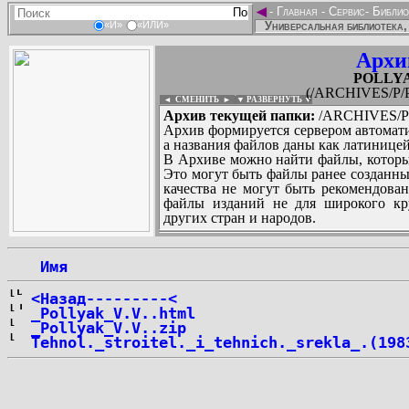
◄
-
Главная
-
Сервис
-
Библио
Универсальная библиотека,
«И»
«ИЛИ»
Архи
POLLYAK
(/ARCHIVES/P/P
◄ СМЕНИТЬ
►
|
▼ РАЗВЕРНУТЬ ▼
Архив текущей папки:
/ARCHIVES/P/
Архив формируется сервером автомати
а названия файлов даны как латиницей
В Архиве можно найти файлы, которы
Это могут быть файлы ранее созданны
качества не могут быть рекомендован
файлы изданий не для широкого кру
других стран и народов.
 Имя
...
<Назад---------<
_Pollyak_V.V..html
_Pollyak_V.V..zip
Tehnol._stroitel._i_tehnich._srekla_.(198