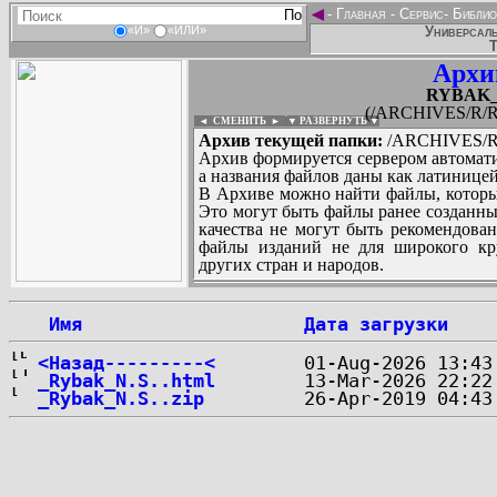
◄
-
Главная
-
Сервис
-
Библио
Универсаль
«И»
«ИЛИ»
Т
Архи
RYBAK_N
(/ARCHIVES/R/R
◄ СМЕНИТЬ
►
|
▼ РАЗВЕРНУТЬ ▼
Архив текущей папки:
/ARCHIVES/R/
Архив формируется сервером автомати
а названия файлов даны как латиницей
В Архиве можно найти файлы, которы
Это могут быть файлы ранее созданны
качества не могут быть рекомендован
файлы изданий не для широкого кру
других стран и народов.
 Имя
Дата загрузки
...
<Назад---------<
_Rybak_N.S..html
_Rybak_N.S..zip