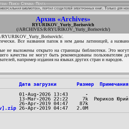
тека
-
Поиск
-
Справка
-
Почта
иверсальная библиотека, портал создателей электронных книг. Только для не
Архив «Archives»
RYURIKOV_Yuriy_Borisovich
(/ARCHIVES/R/RYURIKOV_Yuriy_Borisovich/)
RYURIKOV_Yuriy_Borisovich/.
ически. Все названия папок в нем даны латиницей, а назван
ые не выложены открыто на страницы библиотеки. Это могут
его качества не могут быть рекомендованы пользователям д
вателей, например издания на языках других стран и народов.
Дата загрузки
Размер
Примечания
v].zip