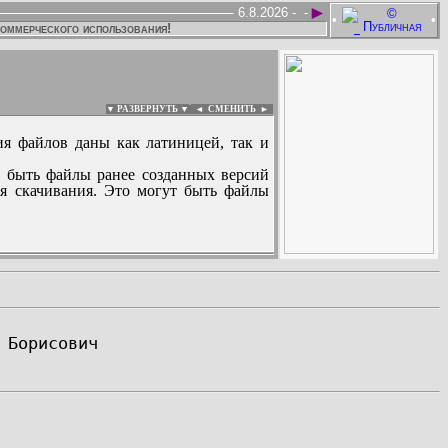
►
6.8.2026 -
-
•
•
коммерческого использования!
▼ РАЗВЕРНУТЬ ▼
|
◄
СМЕНИТЬ ►
ия файлов даны как латиницей, так и
 быть файлы ранее созданных версий
ля скачивания. Это могут быть файлы
: