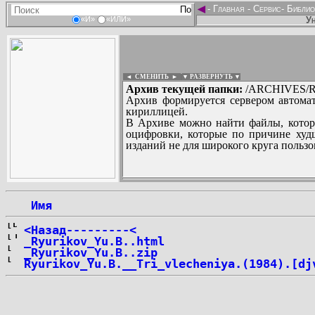
◄
-
Главная
-
Сервис
-
Библио
Ун
«И»
«ИЛИ»
◄ СМЕНИТЬ
►
|
▼ РАЗВЕРНУТЬ ▼
Архив текущей папки:
/ARCHIVES/R/
Архив формируется сервером автомат
кириллицей.
В Архиве можно найти файлы, котор
оцифровки, которые по причине худш
изданий не для широкого круга пользо
...
 Имя
<Назад---------<
_Ryurikov_Yu.B..html
_Ryurikov_Yu.B..zip
Ryurikov_Yu.B.__Tri_vlecheniya.(1984).[dj