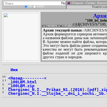
◄
-
Главная
-
Сервис
-
Библио
Универсаль
«И»
«ИЛИ»
Архи
''100_let_belo
(/ARCHIVES/S/''100_le
◄ СМЕНИТЬ
►
|
▼ РАЗВЕРНУТЬ ▼
Архив текущей папки:
/ARCHIVES/S/''1
Архив формируется сервером автомати
а названия файлов даны как латиницей
В Архиве можно найти файлы, которы
Это могут быть файлы ранее созданны
качества не могут быть рекомендован
файлы изданий не для широкого кру
других стран и народов.
 Имя
...
<Назад---------<
_100LBM.html
_100LBM.zip
Cherginec_N.I.__Prikaz_N1.(2016).[pdf].zi
Cherginec_N.I.__Slujba_-_dni_i_nochi._Sb.