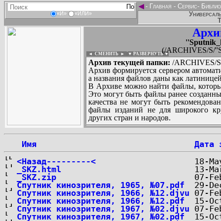
◄
-
Главная
-
Сервис
-
Библио
Универсаль
«И»
«ИЛИ»
Т
Архи
''Sputnik_
(/ARCHIVES/S/''Spu
◄ СМЕНИТЬ
►
|
▼ РАЗВЕРНУТЬ ▼
Архив текущей папки:
/ARCHIVES/S/''S
Архив формируется сервером автомати
а названия файлов даны как латиницей
В Архиве можно найти файлы, которы
Это могут быть файлы ранее созданны
качества не могут быть рекомендован
файлы изданий не для широкого кру
других стран и народов.
 Имя
Дата 
...
<Назад---------<
_SKZ.html
_SKZ.zip
Спутник кинозрителя, 1965, №07.pdf
Спутник кинозрителя, 1966, №12.djvu
Спутник кинозрителя, 1966, №12.pdf
Спутник кинозрителя, 1967, №02.djvu
Спутник кинозрителя, 1967, №02.pdf