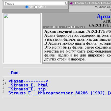
◄
-
Главная
-
Сервис
-
Библио
Универсаль
«И»
«ИЛИ»
Т
Архи
STR
(/ARCHIVES
◄ СМЕНИТЬ
►
|
▼ РАЗВЕРНУТЬ ▼
Архив текущей папки:
/ARCHIVES/S
Архив формируется сервером автомати
а названия файлов даны как латиницей
В Архиве можно найти файлы, которы
Это могут быть файлы ранее созданны
качества не могут быть рекомендован
файлы изданий не для широкого кру
других стран и народов.
 Имя
...
<Назад---------<
_Strauss_E..html
_Strauss_E..zip
Strauss_E.__Mikroprocessor_80286.(1992).[