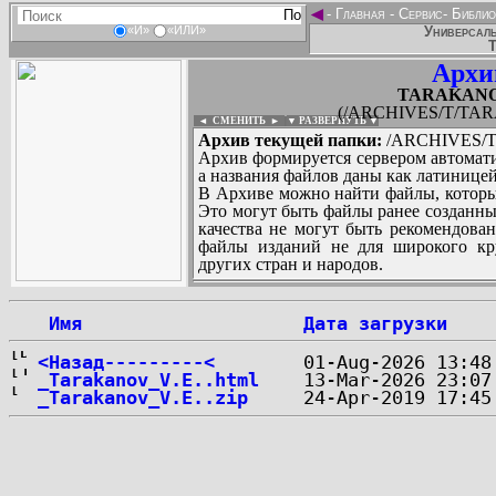
◄
-
Главная
-
Сервис
-
Библио
Универсаль
«И»
«ИЛИ»
Т
Архи
TARAKANOV_
(/ARCHIVES/T/TARA
◄ СМЕНИТЬ
►
|
▼ РАЗВЕРНУТЬ ▼
Архив текущей папки:
/ARCHIVES/T/
Архив формируется сервером автомати
а названия файлов даны как латиницей
В Архиве можно найти файлы, которы
Это могут быть файлы ранее созданны
качества не могут быть рекомендован
файлы изданий не для широкого кру
других стран и народов.
 Имя
Дата загрузки
...
<Назад---------<
_Tarakanov_V.E..html
_Tarakanov_V.E..zip