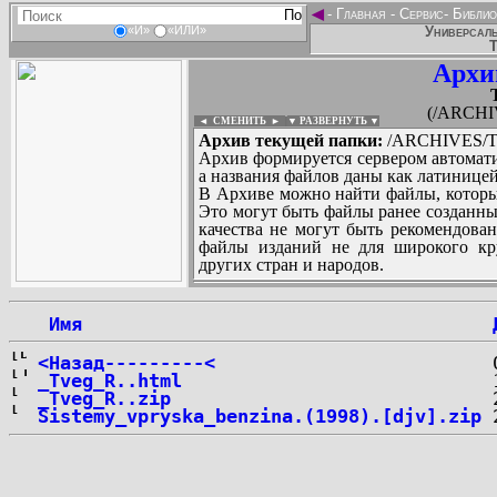
◄
-
Главная
-
Сервис
-
Библио
Универсаль
«И»
«ИЛИ»
Т
Архи
(/ARCHI
◄ СМЕНИТЬ
►
|
▼ РАЗВЕРНУТЬ ▼
Архив текущей папки:
/ARCHIVES/T
Архив формируется сервером автомати
а названия файлов даны как латиницей
В Архиве можно найти файлы, которы
Это могут быть файлы ранее созданны
качества не могут быть рекомендован
файлы изданий не для широкого кру
других стран и народов.
 Имя
...
<Назад---------<
_Tveg_R..html
_Tveg_R..zip
Sistemy_vpryska_benzina.(1998).[djv].zip