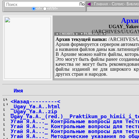
◄
-
Главная
-
Сервис
-
Библио
«И»
«ИЛИ»
Архи
UGAY_Yakov_
(/ARCHIVES/U/UGAY_Y
◄ СМЕНИТЬ
►
|
▼ РАЗВЕРНУТЬ ▼
Архив текущей папки:
/ARCHIVES/U/
Архив формируется сервером автомати
а названия файлов даны как латиницей
В Архиве можно найти файлы, которы
Это могут быть файлы ранее созданны
качества не могут быть рекомендован
файлы изданий не для широкого кру
других стран и народов.
 Имя
...
<Назад---------<
_Ugay_Ya.A..html
_Ugay_Ya.A..zip
Ugay_Ya.A._(red.)__Praktikum_po_himii_i_t
Угай Я.А..._ Контрольные вопросы для тест
Угай Я.А..._ Контрольные вопросы для тест
Угай Я.А..._ Контрольные вопросы для тест
Угай Я.А..._ Методические указания по общ