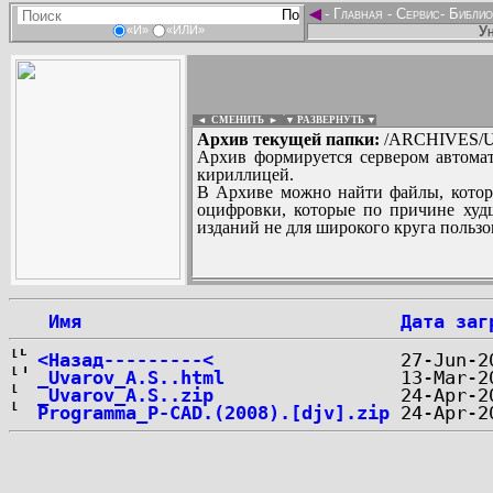
◄
-
Главная
-
Сервис
-
Библио
Ун
«И»
«ИЛИ»
◄ СМЕНИТЬ
►
|
▼ РАЗВЕРНУТЬ ▼
Архив текущей папки:
/ARCHIVES/U/
Архив формируется сервером автомат
кириллицей.
В Архиве можно найти файлы, котор
оцифровки, которые по причине худш
изданий не для широкого круга пользо
...
 Имя
Дата заг
<Назад---------<
_Uvarov_A.S..html
_Uvarov_A.S..zip
Programma_P-CAD.(2008).[djv].zip