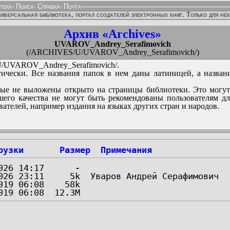
тека
-
Поиск
-
Справка
-
Почта
иверсальная библиотека, портал создателей электронных книг. Только для не
Архив «Archives»
UVAROV_Andrey_Serafimovich
(/ARCHIVES/U/UVAROV_Andrey_Serafimovich/)
UVAROV_Andrey_Serafimovich/.
ически. Все названия папок в нем даны латиницей, а назван
ые не выложены открыто на страницы библиотеки. Это могут
его качества не могут быть рекомендованы пользователям д
вателей, например издания на языках других стран и народов.
рузки
Размер
Примечания