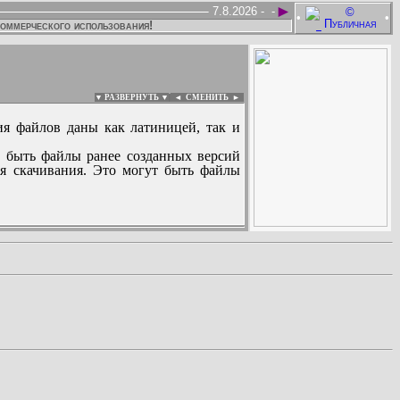
►
7.8.2026 -
-
•
•
коммерческого использования!
▼ РАЗВЕРНУТЬ ▼
|
◄
СМЕНИТЬ ►
ия файлов даны как латиницей, так и
 быть файлы ранее созданных версий
ля скачивания. Это могут быть файлы
: