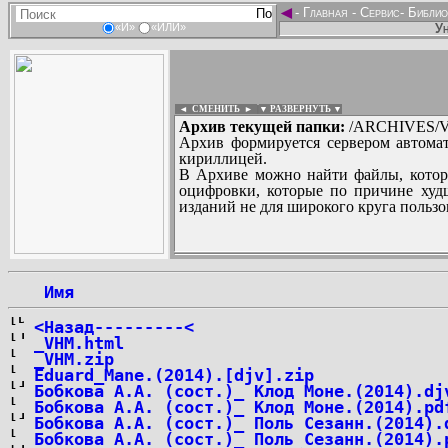
◄
-
Главная
-
Сервис
-
Библио
Ун
«И»
«ИЛИ»
◄ СМЕНИТЬ
►
|
▼ РАЗВЕРНУТЬ ▼
Архив текущей папки:
/ARCHIVES/V/''V
Архив формируется сервером автомат
кириллицей.
В Архиве можно найти файлы, котор
оцифровки, которые по причине худш
изданий не для широкого круга пользо
...
 Имя
<Назад---------<
_VHM.html
_VHM.zip
Eduard_Mane.(2014).[djv].zip
Бобкова А.А. (сост.)_ Клод Моне.(2014).dj
Бобкова А.А. (сост.)_ Клод Моне.(2014).pd
Бобкова А.А. (сост.)_ Поль Сезанн.(2014).
Бобкова А.А. (сост.)_ Поль Сезанн.(2014).