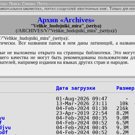
тека
-
Поиск
-
Справка
-
Почта
иверсальная библиотека, портал создателей электронных книг. Только для не
Архив «Archives»
''Velikie_hudojniki_mira''_(seriya)
(/ARCHIVES/V/''Velikie_hudojniki_mira''_(seriya)/)
elikie_hudojniki_mira''_(seriya)/.
ически. Все названия папок в нем даны латиницей, а назван
ые не выложены открыто на страницы библиотеки. Это могут
его качества не могут быть рекомендованы пользователям д
вателей, например издания на языках других стран и народов.
Дата загрузки
Размер
vu
f
djvu
pdf