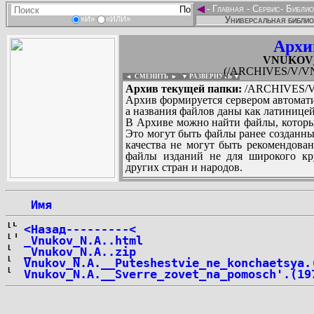
◄
-
Главная
-
Сервис
-
Библио
Универсальная библио
«И»
«ИЛИ»
Архи
VNUKOV_N
(/ARCHIVES/V/VN
◄ СМЕНИТЬ
►
|
▼ РАЗВЕРНУТЬ ▼
Архив текущей папки:
/ARCHIVES/V/
Архив формируется сервером автомати
а названия файлов даны как латиницей
В Архиве можно найти файлы, которы
Это могут быть файлы ранее созданны
качества не могут быть рекомендован
файлы изданий не для широкого кру
других стран и народов.
 Имя
...
<Назад---------<
_Vnukov_N.A..html
_Vnukov_N.A..zip
Vnukov_N.A.__Puteshestvie_ne_konchaetsya.
Vnukov_N.A.__Sverre_zovet_na_pomosch'.(19