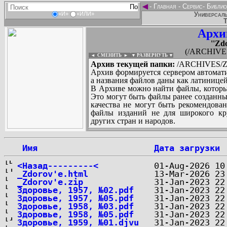
◄
-
Главная
-
Сервис
-
Библио
Универсаль
«И»
«ИЛИ»
Т
Архи
''Zd
(/ARCHIVES/Z
◄ СМЕНИТЬ
►
|
▼ РАЗВЕРНУТЬ ▼
Архив текущей папки:
/ARCHIVES/Z/''Z
Архив формируется сервером автомати
а названия файлов даны как латиницей
В Архиве можно найти файлы, которы
Это могут быть файлы ранее созданны
качества не могут быть рекомендован
файлы изданий не для широкого кру
других стран и народов.
 Имя
Дата загрузки
...
<Назад---------<
_Zdorov'e.html
_Zdorov'e.zip
Здоровье, 1957, №02.pdf
Здоровье, 1957, №05.pdf
Здоровье, 1958, №03.pdf
Здоровье, 1958, №05.pdf
Здоровье, 1959, №01.djvu