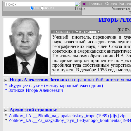
◄
-
Главная
-
Сервис
-
Библио
«И»
«ИЛИ»
Универсаль
Т
Игорь Але
(07.03
◄ СМЕНИТЬ
►
|
▼ О СТРАНИЦЕ ▼
Ученый, писатель, переводчик и худ
наук, известный исследователь ледни
географических наук, член Союза пи
советских и американских антарктиче
По изначальному образованию И.А. Зот
полярный мир он пришел не по «рас
пробился туда собственным упорством
там нужен. В декабре 1958 года моло
Эта зимовка в Антарктиде продолжа
изучением теплового режима леднико
Игорь Алексеевич Зотиков
на страницах библиотеки упоми
►
открытие: предсказал, что под мног
*
«Будущее науки» (международный ежегодник)
Вадим Ершов...
существуют области непрерывного тая
*
Зотиков Игорь Алексеевич
...
них оказалось открытое впоследствии 
Бюро географических наименовани
СПИСОК НЕКОТОРЫХ ОЦИФРОВА
именем русского исследователя-гл
...
медалью. О своих поездках И.А. Зот
Архив этой страницы:
►
киви», «За разгадкой тайн ледяного
*
Zotikov_I.A.__Piknik_na_appalachskoy_trope.(1989).[djv].zip
другие, сопроводив их своими рисунк
*
Zotikov_I.A.__Za_razgadkoy_tayn_Ledyanogo_kontinenta.(1984)