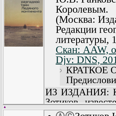
Королевым.
(Москва: Изд
Редакции гео
литературы, 
Скан: AAW, о
Djv: DNS, 20
КРАТКОЕ 
Предисловие
От автора (
ИЗ ИЗДАНИЯ: К
460 ДНЕ
Зотиков извест
СОВЕТСК
▲
открытиями в А