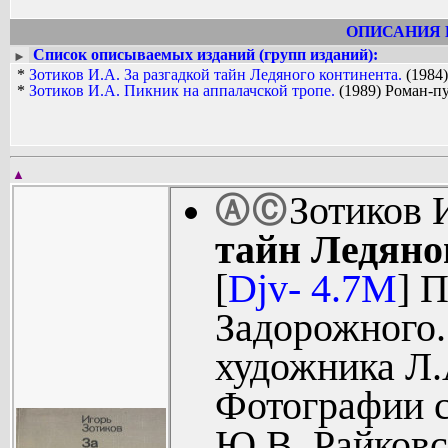
ОПИСАНИЯ 
Список описываемых изданий (групп изданий):
►
*
Зотиков И.А. За разгадкой тайн Ледяного континента.
(1984)
*
Зотиков И.А. Пикник на аппалачской тропе.
(1989) Роман-п
▲
Зотиков 
Ⓐ
Ⓒ
тайн Ледяно
[
Djv- 4.7M
] 
Задорожного
художника Л.
Фотографии с
Ю.В. Райковс