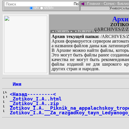
◄
-
Главная
-
Сервис
-
Библио
Универсальн
«И»
«ИЛИ»
Архи
ZOTIKOV
(/ARCHIVES/Z/ZO
◄ СМЕНИТЬ
►
|
▼ РАЗВЕРНУТЬ ▼
Архив текущей папки:
/ARCHIVES/Z/
Архив формируется сервером автомати
а названия файлов даны как латиницей
В Архиве можно найти файлы, которы
Это могут быть файлы ранее созданны
качества не могут быть рекомендован
файлы изданий не для широкого кру
других стран и народов.
 Имя
...
<Назад---------<
_Zotikov_I.A..html
_Zotikov_I.A..zip
Zotikov_I.A.__Piknik_na_appalachskoy_trop
Zotikov_I.A.__Za_razgadkoy_tayn_Ledyanogo