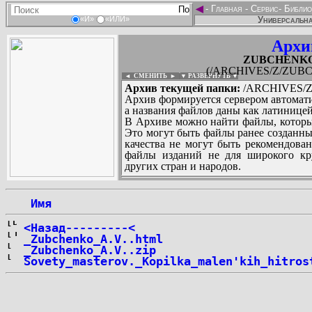
◄
-
Главная
-
Сервис
-
Библио
Универсальна
«И»
«ИЛИ»
Архи
ZUBCHENKO_A
(/ARCHIVES/Z/ZUBCH
◄ СМЕНИТЬ
►
|
▼ РАЗВЕРНУТЬ ▼
Архив текущей папки:
/ARCHIVES/Z/
Архив формируется сервером автомати
а названия файлов даны как латиницей
В Архиве можно найти файлы, которы
Это могут быть файлы ранее созданны
качества не могут быть рекомендован
файлы изданий не для широкого кру
других стран и народов.
 Имя
...
<Назад---------<
_Zubchenko_A.V..html
_Zubchenko_A.V..zip
Sovety_masterov._Kopilka_malen'kih_hitros