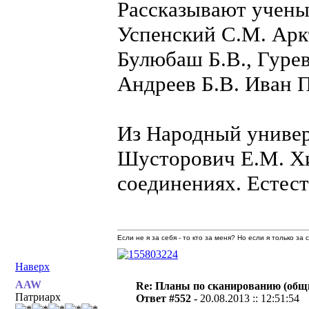
Рассказывают учен
Успенский С.М. Арк
Булюбаш Б.В., Гурев
Андреев Б.В. Иван 
Из Народный универ
Шусторович Е.М. Хи
соединениях. Естес
Если не я за себя - то кто за меня? Но если я только за
Наверх
AAW
Re: Планы по сканированию (общ
Патриарх
Ответ #552 -
20.08.2013 :: 12:51:54