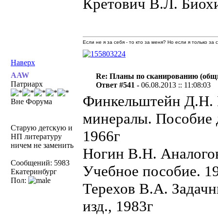
Кретович В.Л. Биохи
Если не я за себя - то кто за меня? Но если я только за
Наверх
AAW
Re: Планы по сканированию (общ
Патриарх
Ответ #541 -
06.08.2013 :: 11:08:03
Финкельштейн Д.Н.
Вне Форума
минералы. Пособие 
Старую детскую и
1966г
НП литературу
ничем не заменить
Ногин В.Н. Аналого
Сообщений: 5983
Учебное пособие. 1
Екатеринбург
Пол:
Терехов В.А. Задач
изд., 1983г