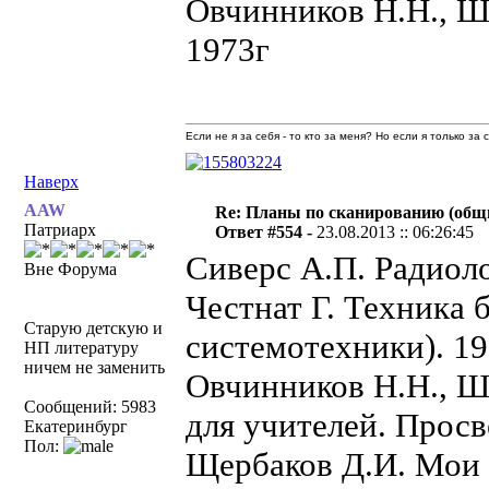
Овчинников Н.Н., Ш
1973г
Если не я за себя - то кто за меня? Но если я только за
Наверх
AAW
Re: Планы по сканированию (общ
Патриарх
Ответ #554 -
23.08.2013 :: 06:26:45
Сиверс А.П. Радиол
Вне Форума
Честнат Г. Техника 
Старую детскую и
системотехники). 1
НП литературу
ничем не заменить
Овчинников Н.Н., Ш
Сообщений: 5983
для учителей. Прос
Екатеринбург
Пол:
Щербаков Д.И. Мои п