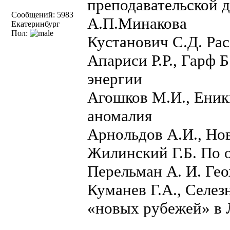
преподавательской 
Сообщений: 5983
А.П.Минакова
Екатеринбург
Пол:
Кустанович С.Д. Рас
Апариси Р.Р., Гарф 
энергии
Агошков М.И., Еник
аномалия
Арнольдов А.И., Нов
Жилинский Г.Б. По 
Перельман А. И. Ге
Куманев Г.А., Селез
«новых рубежей» в 