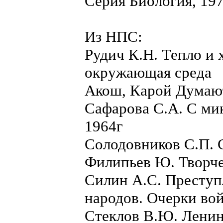
Серия Биология, 197
Из НПС:
Рудич К.Н. Тепло и 
окружающая среда
Акош, Карой Думаю
Сафарова С.А. С ми
1964г
Солодовников С.П. 
Филипьев Ю. Творче
Силин А.С. Преступ
народов. Очерки во
Стеклов В.Ю. Ленин