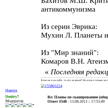
Бахитов М.Ш. Крит
антикоммунизма
Из серии Эврика:
Мухин Л. Планеты и
Из "Мир знаний":
Комаров В.Н. Атеиз
«
Последняя редакц
Если не я за себя - то кто за меня? Но если я только за
Наверх
Dmitry7
Re: Планы по сканированию (общ
Модератор
Ответ #548 -
13.08.2013 :: 17:53:49