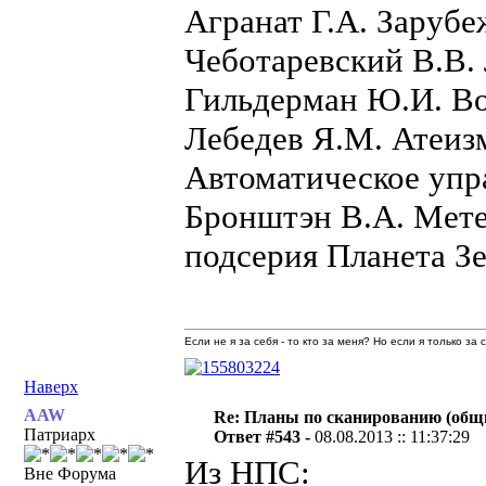
Агранат Г.А. Заруб
Чеботаревский В.В. 
Гильдерман Ю.И. В
Лебедев Я.М. Атеи
Автоматическое упр
Бронштэн В.А. Мете
подсерия Планета З
Если не я за себя - то кто за меня? Но если я только за
Наверх
AAW
Re: Планы по сканированию (общ
Патриарх
Ответ #543 -
08.08.2013 :: 11:37:29
Из НПС:
Вне Форума