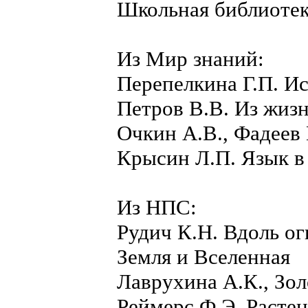
Школьная библиоте
Из Мир знаний:
Перепелкина Г.П. Ис
Петров В.В. Из жизн
Очкин А.В., Фадеев
Крысин Л.П. Язык в
Из НПС:
Рудич К.Н. Вдоль ог
Земля и Вселенная
Лаврухина А.К., Зо
Реймерс Ф.Э. Растен