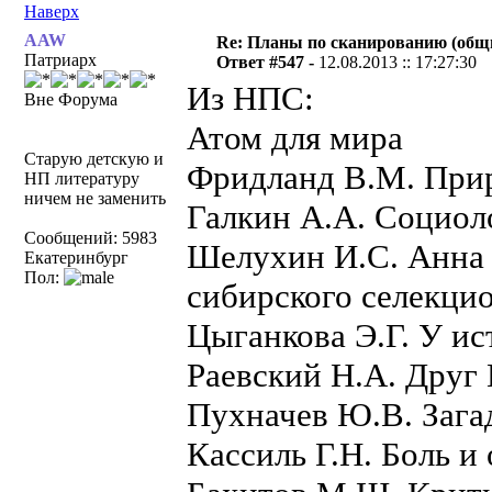
Наверх
AAW
Re: Планы по сканированию (общ
Патриарх
Ответ #547 -
12.08.2013 :: 17:27:30
Из НПС:
Вне Форума
Атом для мира
Старую детскую и
Фридланд В.М. Прир
НП литературу
ничем не заменить
Галкин А.А. Социол
Сообщений: 5983
Шелухин И.С. Анна 
Екатеринбург
Пол:
сибирского селекци
Цыганкова Э.Г. У ис
Раевский Н.А. Дру
Пухначев Ю.В. Загад
Кассиль Г.Н. Боль и