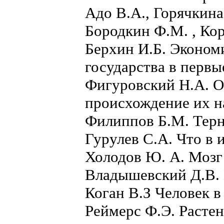
Адо В.А., Горячкина
Бородкин Ф.М. , Ко
Берхин И.Б. Эконом
государства в первы
Фигуровский Н.А. О
происхождение их н
Филиппов Б.М. Терн
Гурулев С.А. Что в 
Холодов Ю. А. Мозг
Владышевский Д.В. 
Коган В.З Человек 
Реймерс Ф.Э. Растен