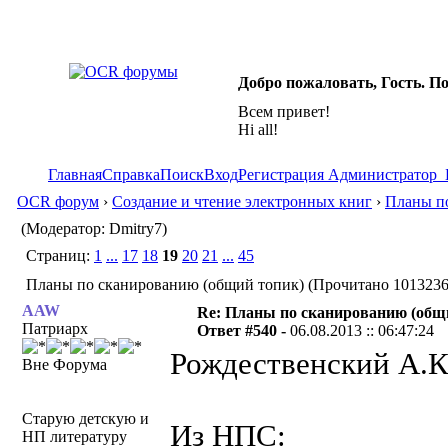
Добро пожаловать, Гость. П
Всем привет!
Hi all!
Главная
Справка
Поиск
Вход
Регистрация
Администратор
OCR форум
›
Создание и чтение электронных книг
›
Планы по
(Модератор: Dmitry7)
Страниц:
1
...
17
18
19
20
21
...
45
Планы по сканированию (общий топик) (Прочитано 1013236
AAW
Re: Планы по сканированию (общ
Патриарх
Ответ #540 -
06.08.2013 :: 06:47:24
Рождественский А.К.
Вне Форума
Старую детскую и
Из НПС:
НП литературу