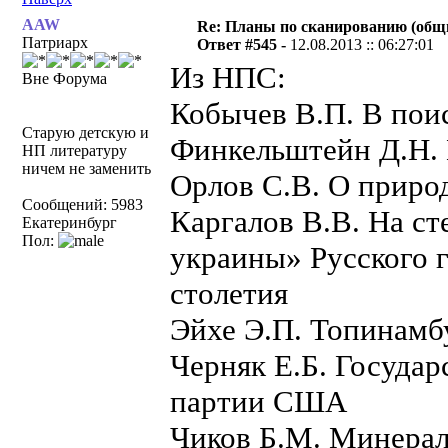
AAW
Re: Планы по сканированию (общ
Патриарх
Ответ #545 -
12.08.2013 :: 06:27:01
Из НПС:
Вне Форума
Кобычев В.П. В пои
Старую детскую и
Финкельштейн Д.Н. 
НП литературу
ничем не заменить
Орлов С.В. О приро
Сообщений: 5983
Каргалов В.В. На с
Екатеринбург
Пол:
украины» Русского 
столетия
Эйхе Э.П. Топинамб
Черняк Е.Б. Госуда
партии США
Чиков Б.М. Минерал