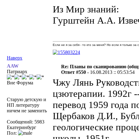
Из Мир знаний:
Гурштейн А.А. Изве
Если не я за себя - то кто за меня? Но если я только за
Наверх
AAW
Re: Планы по сканированию (общ
Патриарх
Ответ #550 -
16.08.2013 :: 05:53:54
Чжу Лянь Руководст
Вне Форума
цзютерапии. 1992г -
Старую детскую и
перевод 1959 года п
НП литературу
ничем не заменить
Щербаков Д.И., Бубл
Сообщений: 5983
геологические проц
Екатеринбург
Пол:
школы. 1951г