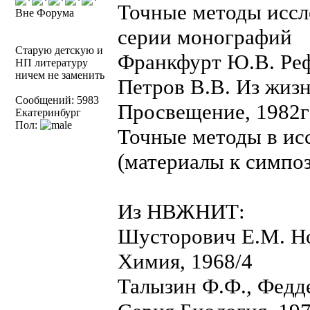
Точные методы иссл
Вне Форума
серии монографий
Старую детскую и
Франкфурт Ю.В. Реф
НП литературу
ничем не заменить
Петров В.В. Из жизн
Сообщений: 5983
Просвещение, 1982г
Екатеринбург
Пол:
Точные методы в ис
(материалы к симпоз
Из НВЖНИТ:
Шусторович Е.М. Но
Химия, 1968/4
Талызин Ф.Ф., Федд