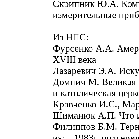
Скрипник Ю.А. Ком
измерительные приб
Из НПС:
Фурсенко А.А. Амер
XVIII века
Лазаревич Э.А. Иску
Домнич М. Великая 
и католическая церк
Кравченко И.С., Ма
Шиманюк А.П. Что и
Филиппов Б.М. Терн
изд., 1983г. подсер