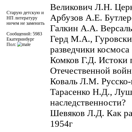
Великович Л.Н. Цер
Старую детскую и
Арбузов А.Е. Бутлер
НП литературу
ничем не заменить
Галкин А.А. Версаль
Сообщений: 5983
Герд М.А., Гуровск
Екатеринбург
Пол:
разведчики космоса
Комков Г.Д. Истоки 
Отечественной войн
Коваль Л.М. Русско
Тарасенко Н.Д., Луш
наследственности?
Шевяков Л.Д. Как ра
1954г