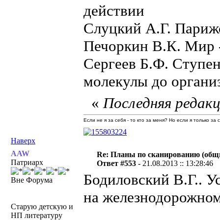
действии
Слуцкий А.Г. Париж
Печоркин В.К. Мир -
Сергеев Б.Ф. Ступе
молекулы до органи
«
Последняя редакц
Если не я за себя - то кто за меня? Но если я только за
Наверх
AAW
Re: Планы по сканированию (общ
Патриарх
Ответ #553 -
21.08.2013 :: 13:28:46
Бодиловский В.Г.. У
Вне Форума
на железнодорожном 
Старую детскую и
НП литературу