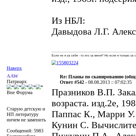
Из НБЛ:
Давыдова Л.Г. Алек
Если не я за себя - то кто за меня? Но если я только за
Наверх
AAW
Re: Планы по сканированию (общ
Патриарх
Ответ #542 -
08.08.2013 :: 07:02:35
Празников В.П. Зак
Вне Форума
возраста. изд.2е, 19
Старую детскую и
Паппас К., Марри У
НП литературу
ничем не заменить
Кунин С. Вычислите
Сообщений: 5983
Пижурин П.А., Алек