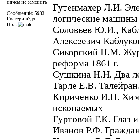
ничем не заменить
Гутенмахер Л.И. Э
Сообщений: 5983
логические машины
Екатеринбург
Пол:
Соловьев Ю.И., Кабл
Алексеевич Каблуко
Сикорский Н.М. Жур
реформа 1861 г.
Сушкина Н.Н. Два л
Тарле Е.В. Талейран
Кириченко И.П. Хи
ископаемых
Гуртовой Г.К. Глаз и
Иванов Р.Ф. Гражда