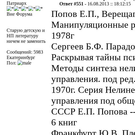
Патриарх
Ответ #551 -
16.08.2013 :: 18:12:15
Попов Е.П., Верещаг
Вне Форума
Манипуляционные р
Старую детскую и
1978г
НП литературу
ничем не заменить
Сергеев Б.Ф. Парадо
Сообщений: 5983
Раскрывая тайны пс
Екатеринбург
Пол:
Методы синтеза нел
управления. под ред
1970г. Серия Нелин
управления под общ
СССР Е.П. Попова -
6 книг
Франкфурт Ю.В. Пле