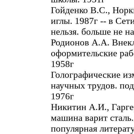
Гойденко В.С., Нор
иглы. 1987г -- в Сет
нельзя. больше не н
Родионов А.А. Внек
оформительские раб
1958г
Голографические из
научных трудов. под
1976г
Никитин А.И., Гарге
машина варит сталь.
популярная литерат