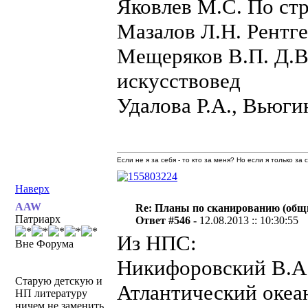
Яковлев М.С. По ст
Мазалов Л.Н. Рентге
Мещеряков В.П. Д.В.
искусствовед
Удалова Р.А., Вьюги
Если не я за себя - то кто за меня? Но если я только за
Наверх
AAW
Re: Планы по сканированию (общ
Патриарх
Ответ #546 -
12.08.2013 :: 10:30:55
Из НПС:
Вне Форума
Никифоровский В.А.
Старую детскую и
Атлантический океа
НП литературу
ничем не заменить