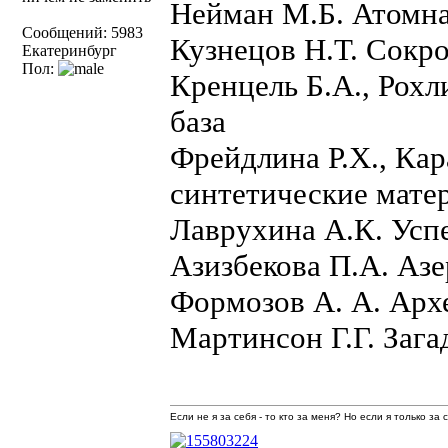
Нейман М.Б. Атомна
Сообщений: 5983
Кузнецов Н.Т. Сокр
Екатеринбург
Пол:
Кренцель Б.А., Рохл
база
Фрейдлина Р.Х., Ка
синтетические мате
Лаврухина А.К. Усп
Азизбекова П.А. Аз
Формозов А. А. Арх
Мартинсон Г.Г. Заг
Если не я за себя - то кто за меня? Но если я только за