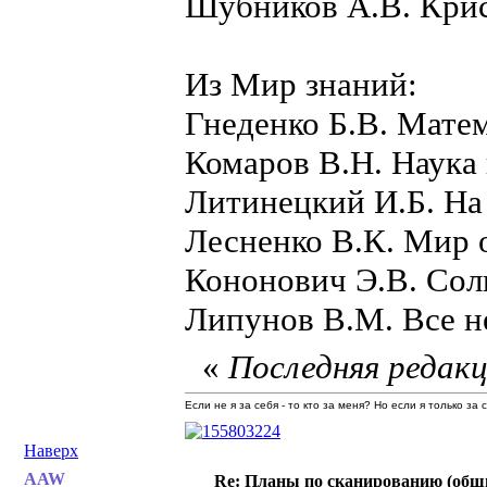
Шубников А.В. Крист
Из Мир знаний:
Гнеденко Б.В. Мате
Комаров В.Н. Наука
Литинецкий И.Б. На
Лесненко В.К. Мир 
Кононович Э.В. Солн
Липунов В.М. Все н
«
Последняя редакц
Если не я за себя - то кто за меня? Но если я только за
Наверх
AAW
Re: Планы по сканированию (общ