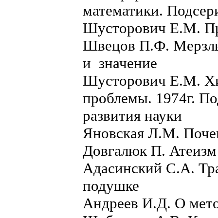
математики. Подсер
Шусторович Е.М. Пр
Швецов П.Ф. Мерзлы
и значение
Шусторович Е.М. Хи
проблемы. 1974г. П
развития науки
Яновская Л.М. Поче
Довгалюк П. Атеизм
Адасинский С.А. Т
подушке
Андреев И.Д. О мет