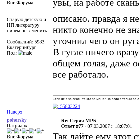
увы, на работе сканы
Вне Форума
описано. правда я н
Старую детскую и
НП литературу
никто конечно не зн
ничем не заменить
уточнил чего он руга
Сообщений: 5983
Екатеринбург
В гугле ничего враз
Пол:
общем голая, даже о
все работало.
Если не я за себя - то кто за меня? Но если я только за
Наверх
pohorsky
Re: Серия МРБ
Патриарх
Ответ #77 -
07.03.2007 :: 18:07:01
Так дайте ему этот c
Вне Форума