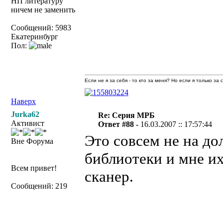
НП литературу
ничем не заменить
Сообщений: 5983
Екатеринбург
Пол:
Если не я за себя - то кто за меня? Но если я только за
Наверх
Jurka62
Re: Серия МРБ
Активист
Ответ #88 -
16.03.2007 :: 17:57:44
Это совсем не на до
Вне Форума
библиотеки и мне и
Всем привет!
сканер.
Сообщений: 219