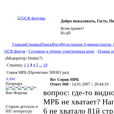
Добро пожаловать, Гость. П
Всем привет!
Hi all!
Главная
Справка
Поиск
Вход
Регистрация
Администратор
OCR форум
›
Создание и чтение электронных книг
›
Планы по
(Модератор: Dmitry7)
Страниц:
1
2
3
4
5
...
19
Серия МРБ (Прочитано 509301 раз)
AAW
Re: Серия МРБ
Патриарх
Ответ #60 -
14.01.2007 :: 20:44:19
вопрос: где-то видн
Вне Форума
МРБ не хватает? Нап
Старую детскую и
6 не хватало 81й стр
НП литературу