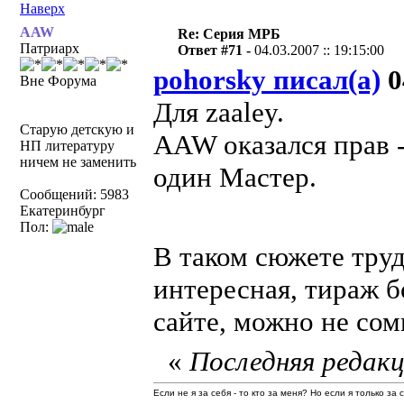
Наверх
AAW
Re: Серия МРБ
Патриарх
Ответ #71 -
04.03.2007 :: 19:15:00
pohorsky писал(а)
0
Вне Форума
Для zaaley.
Старую детскую и
AAW оказался прав -
НП литературу
ничем не заменить
один Мастер.
Сообщений: 5983
Екатеринбург
Пол:
В таком сюжете тру
интересная, тираж 
сайте, можно не сом
«
Последняя редакц
Если не я за себя - то кто за меня? Но если я только за