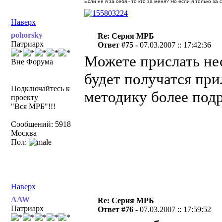
Если не я за себя - то кто за меня? Но если я только за
Наверх
pohorsky
Re: Серия МРБ
Патриарх
Ответ #75 -
07.03.2007 :: 17:42:36
Можете прислать нес
Вне Форума
будет получатся пр
Подключайтесь к
методику более под
проекту
"Вся МРБ"!!!
Сообщений: 5918
Москва
Пол:
Наверх
AAW
Re: Серия МРБ
Патриарх
Ответ #76 -
07.03.2007 :: 17:59:52