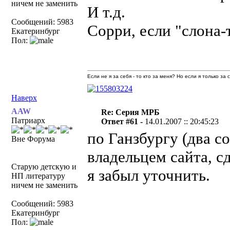
ничем не заменить
И т.д.
Сообщений: 5983
Сорри, если "слона-т
Екатеринбург
Пол:
Если не я за себя - то кто за меня? Но если я только за
Наверх
AAW
Re: Серия МРБ
Патриарх
Ответ #61 -
14.01.2007 :: 20:45:23
по Ганзбургу (два со
Вне Форума
владельцем сайта, с
Старую детскую и
я забыл уточнить.
НП литературу
ничем не заменить
Сообщений: 5983
Екатеринбург
Пол: