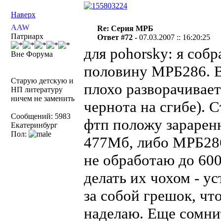
Наверх
AAW
Re: Серия МРБ
Патриарх
Ответ #72 -
07.03.2007 :: 16:20:25
для pohorsky: я собр
Вне Форума
половину МРБ286. В 
Старую детскую и
плохо разворачиваетс
НП литературу
ничем не заменить
чернота на сгибе). 
Сообщений: 5983
фтп положу зарарен
Екатеринбург
Пол:
477Мб, либо МРБ286
не обработаю до 600
делать их чохом - у
за собой грешок, чт
наделаю. Еще сомнит