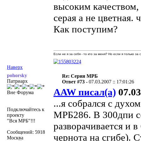
высоким качеством, 
серая а не цветная. 
Как поступим?
Если не я за себя - то кто за меня? Но если я только за
Наверх
pohorsky
Re: Серия МРБ
Патриарх
Ответ #73 -
07.03.2007 :: 17:01:26
AAW писал(а)
07.03
Вне Форума
...я собрался с духо
Подключайтесь к
МРБ286. В 300дпи се
проекту
"Вся МРБ"!!!
разворачивается и в 
Сообщений: 5918
чернота на сгибе). 
Москва