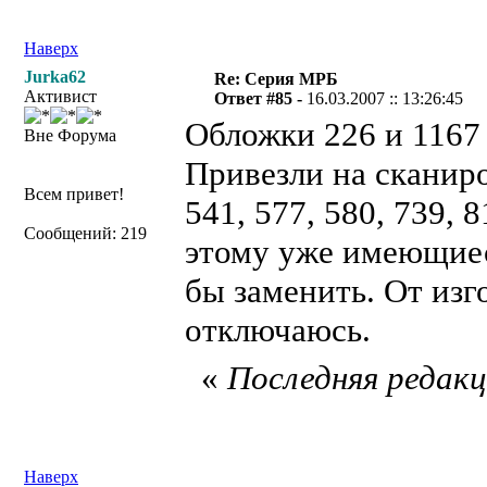
Наверх
Jurka62
Re: Серия МРБ
Активист
Ответ #85 -
16.03.2007 :: 13:26:45
Обложки 226 и 1167 
Вне Форума
Привезли на сканиро
Всем привет!
541, 577, 580, 739, 
Сообщений: 219
этому уже имеющиес
бы заменить. От изг
отключаюсь.
«
Последняя редакци
Наверх