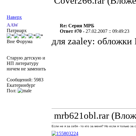
Cover266.rar (Влож
Наверх
AAW
Re: Серия МРБ
Патриарх
Ответ #70 -
27.02.2007 :: 09:49:23
для zaaley: обложки
Вне Форума
Старую детскую и
НП литературу
ничем не заменить
Сообщений: 5983
Екатеринбург
Пол:
mrb621obl.rar (Вло
Если не я за себя - то кто за меня? Но если я только за