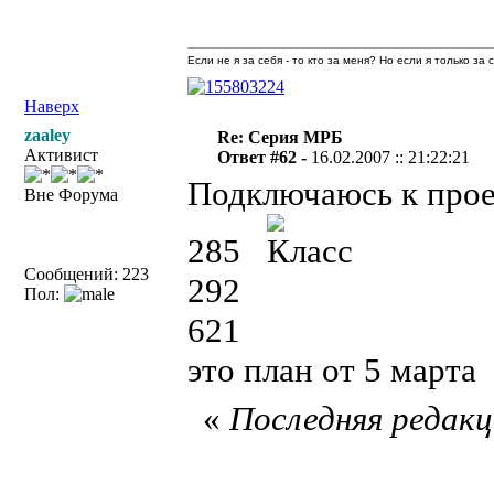
Если не я за себя - то кто за меня? Но если я только за
Наверх
zaaley
Re: Серия МРБ
Активист
Ответ #62 -
16.02.2007 :: 21:22:21
Подключаюсь к про
Вне Форума
285
Сообщений: 223
292
Пол:
621
это план от 5 марта
«
Последняя редакци