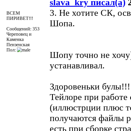
slava_kry писал(а)
2
3. Не хотите СК, ос
ВСЕМ
ПИРИВЕТ!!!
Шопа.
Сообщений: 353
Череповец и
Каменка
Пензенская
Пол:
Шопу точно не хочу)
устанавливал.
Здоровеньки булы!!
Тейлоре при работ
(иллюстрции плюс те
получаются файлы р
есть при сборке ст