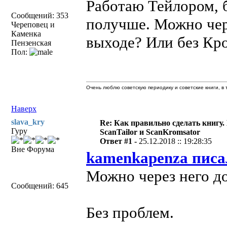
Работаю Тейлором, 
Сообщений: 353
получше. Можно чере
Череповец и
Каменка
выходе? Или без Кр
Пензенская
Пол:
Очень люблю советскую периодику и советские книги, в т
Наверх
slava_kry
Re: Как правильно сделать книгу.
Гуру
ScanTailor и ScanKromsator
Ответ #1 -
25.12.2018 :: 19:28:35
Вне Форума
kamenkapenza писа
Можно через него до
Сообщений: 645
Без проблем.