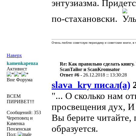
энтузиазма. Придетс
по-стахановски.
Очень люблю советскую периодику и советские книги, в т
Наверх
kamenkapenza
Re: Как правильно сделать книгу.
Активист
ScanTailor и ScanKromsator
Ответ #6 -
26.12.2018 :: 13:30:28
Вне Форума
slava_kry писал(а)
2
"... О сколько нам 
ВСЕМ
ПИРИВЕТ!!!
просвещения дух, И
Сообщений: 353
Вы берите читайте, 
Череповец и
Каменка
образуется.
Пензенская
Пол: