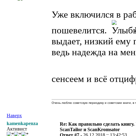
Уже включился в раб
пошевелится.
выдает, низкий ему п
ведь надежда на мен
сенсеем и всё отци
Очень люблю советскую периодику и советские книги, в т
Наверх
kamenkapenza
Re: Как правильно сделать книгу.
Активист
ScanTailor и ScanKromsator
Ответ #7 -
26.12.2018 :: 13:42:53