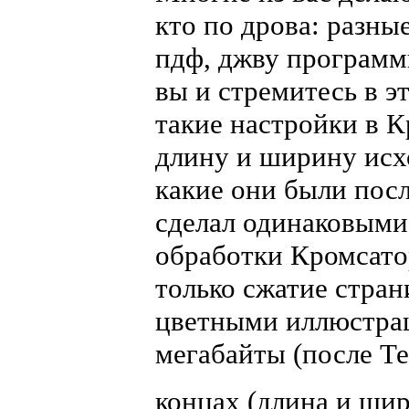
кто по дрова: разны
пдф, джву программ
вы и стремитесь в э
такие настройки в К
длину и ширину исхо
какие они были посл
сделал одинаковыми
обработки Кромсато
только сжатие стран
цветными иллюстрац
мегабайты (после Те
концах (длина и ши