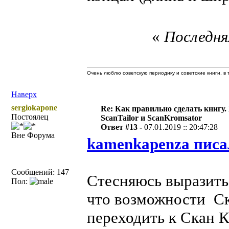
«
Последняя
Очень люблю советскую периодику и советские книги, в т
Наверх
sergiokapone
Re: Как правильно сделать книгу.
Постоялец
ScanTailor и ScanKromsator
Ответ #13 -
07.01.2019 :: 20:47:28
Вне Форума
kamenkapenza писа
Сообщений: 147
Стесняюсь выразить
Пол:
что возможности Ск
переходить к Скан К