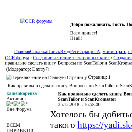
Добро пожаловать, Гость. П
Всем привет!
Hi all!
Главная
Справка
Поиск
Вход
Регистрация
Администратор
OCR форум
›
Создание и чтение электронных книг
›
Создание
правильно сделать книгу. Вопросы по ScanTailor и ScanKromsa
(Модератор: Dmitry7)
Страниц: 1
Как правильно сделать книгу. Вопросы по ScanTailor и ScanK
kamenkapenza
Как правильно сделать книгу. Во
Активист
ScanTailor и ScanKromsator
25.12.2018 :: 16:58:00
Вне Форума
Хотелось бы добитьс
такого
https://yadi
ВСЕМ
ПИРИВЕТ!!!