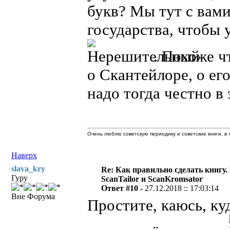
букв? Мы тут с вами
государства, чтобы 
. Похоже ч
о Скантейлоре, о е
надо тогда честно в 
Очень люблю советскую периодику и советские книги, в т
Наверх
slava_kry
Re: Как правильно сделать книгу.
Гуру
ScanTailor и ScanKromsator
Ответ #10 -
27.12.2018 :: 17:03:14
Вне Форума
Простите, каюсь, ку