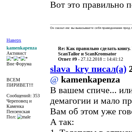
Вот это правильно 
Он сказал им: вы выказываете себя праведниками пред л
Наверх
kamenkapenza
Re: Как правильно сделать книгу.
Активист
ScanTailor и ScanKromsator
Ответ #9 -
27.12.2018 :: 14:41:12
Вне Форума
slava_kry писал(а)
2
@
kamenkapenza
ВСЕМ
ПИРИВЕТ!!!
В вашем спиче... ил
Сообщений: 353
демагогии и мало пр
Череповец и
Каменка
Вам об этом уже гов
Пензенская
Пол:
А так: