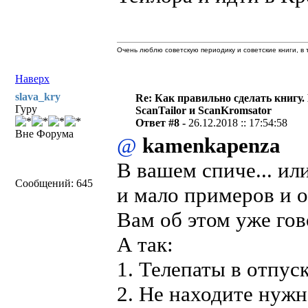
Очень люблю советскую периодику и советские книги, в т
Наверх
slava_kry
Re: Как правильно сделать книгу.
Гуру
ScanTailor и ScanKromsator
Ответ #8 -
26.12.2018 :: 17:54:58
Вне Форума
@
kamenkapenza
В вашем спиче... ил
Сообщений: 645
и мало примеров и о
Вам об этом уже гов
А так:
1. Телепаты в отпуск
2. Не находите нужн