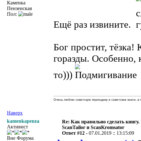
Каменка
Пензенская
Пол:
Ещё раз извините.
Бог простит, тёзка!
горазды. Особенно, к
то)))
Очень люблю советскую периодику и советские книги, в т
Наверх
kamenkapenza
Re: Как правильно сделать книгу.
Активист
ScanTailor и ScanKromsator
Ответ #12 -
07.01.2019 :: 13:15:09
Вне Форума