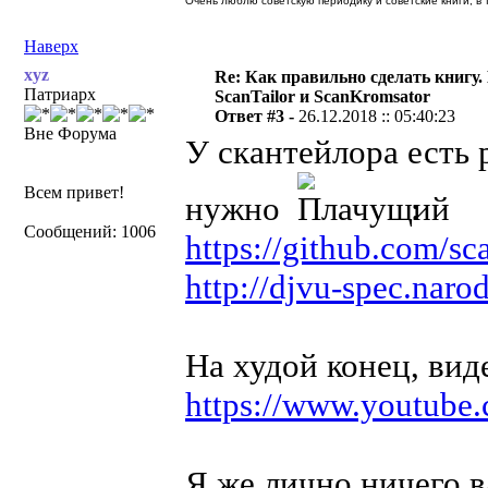
Очень люблю советскую периодику и советские книги, в т
Наверх
xyz
Re: Как правильно сделать книгу.
Патриарх
ScanTailor и ScanKromsator
Ответ #3 -
26.12.2018 :: 05:40:23
Вне Форума
У скантейлора есть 
Всем привет!
нужно
:
Сообщений: 1006
https://github.com/sca
http://djvu-spec.naro
На худой конец, вид
https://www.youtub
Я же лично ничего в