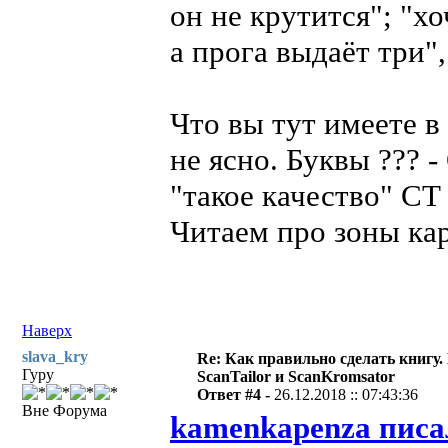
он не крутится"; "х
а прога выдаёт три"
Что вы тут имеете в
не ясно. Буквы ??? 
"такое качество" СТ
Читаем про зоны ка
Наверх
slava_kry
Re: Как правильно сделать книгу.
Гуру
ScanTailor и ScanKromsator
Ответ #4 -
26.12.2018 :: 07:43:36
Вне Форума
kamenkapenza писа