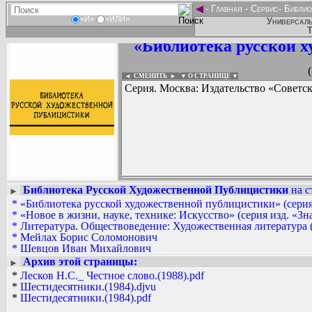
◄
-
Главная
-
Сервис
-
Библио
«И»
«ИЛИ»
Универсаль
Т
«Библиотека русской 
◄ СМЕНИТЬ
►
|
▼ О СТРАНИЦЕ ▼
Серия. Москва: Издательство «Советск
Библиотека Русской Художественной Публицистики
на с
►
*
«Библиотека русской художественной публицистики» (серия
Вадим Ершов...
*
«Новое в жизни, науке, технике: Искусство» (серия изд. «Зн
...
*
Литература. Обществоведение: Художественная литература 
*
Мейлах Борис Соломонович
СПИСОК НЕКОТОРЫХ ОЦИФРОВА
*
Шевцов Иван Михайлович
...
Архив этой страницы:
►
*
Лесков Н.С._ Честное слово.(1988).pdf
*
Шестидесятники.(1984).djvu
*
Шестидесятники.(1984).pdf