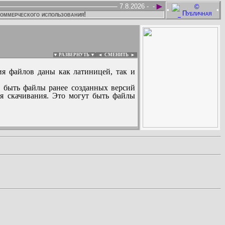
►
7.8.2026 -
-
•
•
коммерческого использования!
▼ РАЗВЕРНУТЬ ▼
|
◄
СМЕНИТЬ ►
ия файлов даны как латиницей, так и
 быть файлы ранее созданных версий
ля скачивания. Это могут быть файлы
: