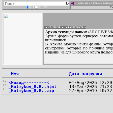
◄
-
Главная
-
Сервис
-
Библио
Ун
«И»
«ИЛИ»
◄ СМЕНИТЬ
►
|
▼ РАЗВЕРНУТЬ ▼
Архив текущей папки:
/ARCHIVES/K/
Архив формируется сервером автомат
кириллицей.
В Архиве можно найти файлы, котор
оцифровки, которые по причине худш
изданий не для широкого круга пользо
...
 Имя
Дата загрузки
<Назад---------<
_Kalmykov_R.B..html
_Kalmykov_R.B..zip