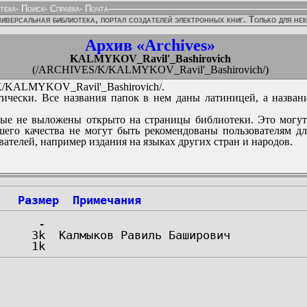
тека
-
Поиск
-
Справка
-
Почта
иверсальная библиотека, портал создателей электронных книг. Только для не
Архив «Archives»
KALMYKOV_Ravil'_Bashirovich
(/ARCHIVES/K/KALMYKOV_Ravil'_Bashirovich/)
KALMYKOV_Ravil'_Bashirovich/.
ически. Все названия папок в нем даны латиницей, а назван
ые не выложены открыто на страницы библиотеки. Это могут
его качества не могут быть рекомендованы пользователям д
вателей, например издания на языках других стран и народов.
Размер
Примечания