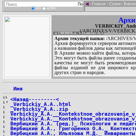
◄
-
Главная
-
Сервис
-
Библио
«И»
«ИЛИ»
Архи
VERBICKIY_Andrey
(/ARCHIVES/V/VERBICKIY_
◄ СМЕНИТЬ
►
|
▼ РАЗВЕРНУТЬ ▼
Архив текущей папки:
/ARCHIVES/V/
Архив формируется сервером автомати
а названия файлов даны как латиницей
В Архиве можно найти файлы, которы
Это могут быть файлы ранее созданны
качества не могут быть рекомендован
файлы изданий не для широкого кру
других стран и народов.
 Имя
...
<Назад---------<
_Verbickiy_A.A..html
_Verbickiy_A.A..zip
Verbickiy_A.A.__Kontekstnoe_obrazovanie_v
Verbickiy_A.A.__Kontekstnoe_obrazovanie_v
Вербицкий А.А. (ред.)_ Психология и педаг
Вербицкий А.А., Григоренко О.А._ Контекст
Вербицкий А.А., Ильязова М.Д._ Инварианты