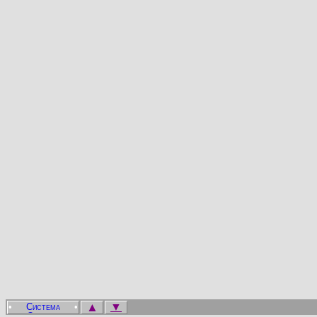
▲
▼
•
•