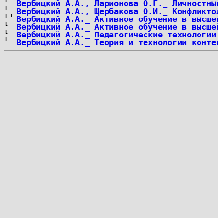
Вербицкий А.А., Ларионова О.Г._ Личностны
Вербицкий А.А., Щербакова О.И._ Конфликто
Вербицкий А.А._ Активное обучение в высше
Вербицкий А.А._ Активное обучение в высше
Вербицкий А.А._ Педагогические технологии
Вербицкий А.А._ Теория и технологии конте