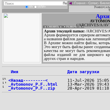
◄
-
Главная
-
Сервис
-
Библио
Универсаль
«И»
«ИЛИ»
Т
Архи
AVTOMONO
(/ARCHIVES/A/AVT
◄ СМЕНИТЬ
►
|
▼ РАЗВЕРНУТЬ ▼
Архив текущей папки:
/ARCHIVES/A
Архив формируется сервером автомати
а названия файлов даны как латиницей
В Архиве можно найти файлы, которы
Это могут быть файлы ранее созданны
качества не могут быть рекомендован
файлы изданий не для широкого кру
других стран и народов.
 Имя
Дата загрузки
...
<Назад---------<
_Avtomonov_P.F..html
_Avtomonov_P.F..zip