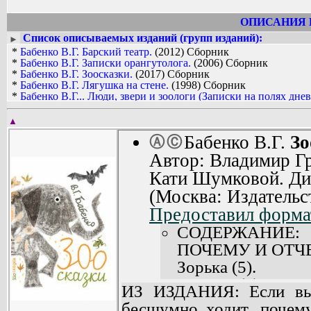
ОПИСАНИЯ 
Список описываемых изданий (групп изданий):
►
*
Бабенко В.Г. Барский театр.
(2012) Сборник
*
Бабенко В.Г. Записки орангутолога.
(2006) Сборник
*
Бабенко В.Г. Зоосказки.
(2017) Сборник
*
Бабенко В.Г. Лягушка на стене.
(1998) Сборник
*
Бабенко В.Г... Люди, звери и зоологи (Записки на полях днев
▲
Бабенко В.Г.
Зо
Ⓐ
Ⓒ
Автор: Владимир Гр
Кати Шумковой. Ди
(Москва: Издательс
Предоставил формат
СОДЕРЖАНИЕ:
ПОЧЕМУ И ОТЧ
Зорька (5).
Лужица (8).
ИЗ ИЗДАНИЯ: Если вы 
Между сушей и мо
бесшумно ходит, почему