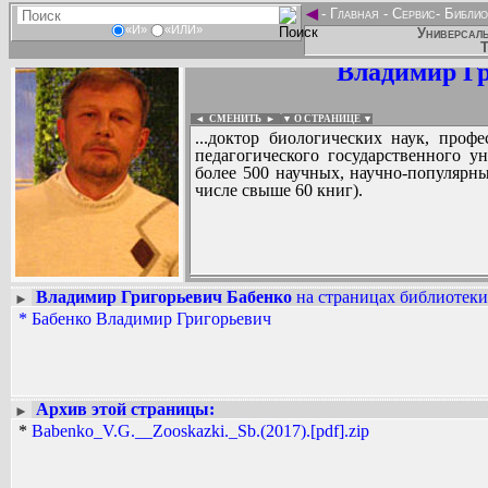
◄
-
Главная
-
Сервис
-
Библио
«И»
«ИЛИ»
Универсаль
Т
Владимир Гр
◄ СМЕНИТЬ
►
|
▼ О СТРАНИЦЕ ▼
...доктор биологических наук, проф
педагогического государственного ун
более 500 научных, научно-популярн
числе свыше 60 книг).
Владимир Григорьевич Бабенко
на страницах библиотеки
►
*
Бабенко Владимир Григорьевич
Вадим Ершов...
...
СПИСОК НЕКОТОРЫХ ОЦИФРОВА
...
Архив этой страницы:
►
*
Babenko_V.G.__Zooskazki._Sb.(2017).[pdf].zip