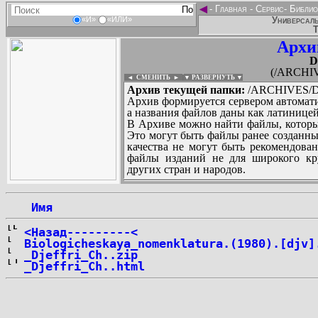
◄
-
Главная
-
Сервис
-
Библио
Универсаль
«И»
«ИЛИ»
Т
Архи
D
(/ARCHIV
◄ СМЕНИТЬ
►
|
▼ РАЗВЕРНУТЬ ▼
Архив текущей папки:
/ARCHIVES/D
Архив формируется сервером автомати
а названия файлов даны как латиницей
В Архиве можно найти файлы, которы
Это могут быть файлы ранее созданны
качества не могут быть рекомендован
файлы изданий не для широкого кру
других стран и народов.
 Имя
...
<Назад---------<
Biologicheskaya_nomenklatura.(1980).[djv]
_Djeffri_Ch..zip
_Djeffri_Ch..html