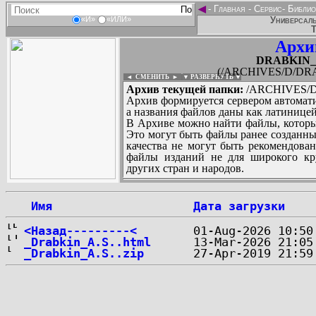
◄
-
Главная
-
Сервис
-
Библио
Универсаль
«И»
«ИЛИ»
Т
Архи
DRABKIN_A
(/ARCHIVES/D/DRAB
◄ СМЕНИТЬ
►
|
▼ РАЗВЕРНУТЬ ▼
Архив текущей папки:
/ARCHIVES/D/
Архив формируется сервером автомати
а названия файлов даны как латиницей
В Архиве можно найти файлы, которы
Это могут быть файлы ранее созданны
качества не могут быть рекомендован
файлы изданий не для широкого кру
других стран и народов.
 Имя
Дата загрузки
...
<Назад---------<
_Drabkin_A.S..html
_Drabkin_A.S..zip