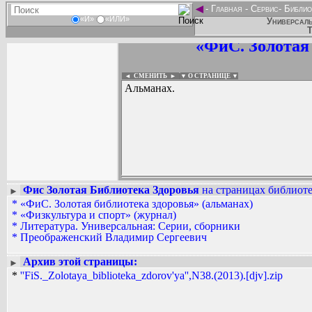
◄
-
Главная
-
Сервис
-
Библио
«И»
«ИЛИ»
Универсаль
Т
«ФиС. Золотая
◄ СМЕНИТЬ
►
|
▼ О СТРАНИЦЕ ▼
Альманах.
Фис Золотая Библиотека Здоровья
на страницах библиоте
►
*
«ФиС. Золотая библиотека здоровья» (альманах)
Вадим Ершов...
*
«Физкультура и спорт» (журнал)
...
*
Литература. Универсальная: Серии, сборники
*
Преображенский Владимир Сергеевич
СПИСОК НЕКОТОРЫХ ОЦИФРОВА
...
Архив этой страницы:
►
*
''FiS._Zolotaya_biblioteka_zdorov'ya'',N38.(2013).[djv].zip