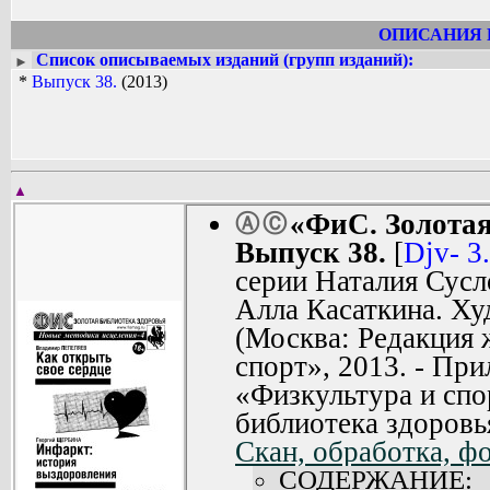
ОПИСАНИЯ 
Список описываемых изданий (групп изданий):
►
*
Выпуск 38.
(2013)
▲
«ФиС. Золотая
Ⓐ
Ⓒ
Выпуск 38.
[
Djv- 3
серии Наталия Сусл
Алла Касаткина. Ху
(Москва: Редакция 
спорт», 2013. - Пр
«Физкультура и спо
библиотека здоровь
Скан, обработка, ф
СОДЕРЖАНИЕ: