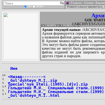
◄
-
Главная
-
Сервис
-
Библио
Универсальная библиотека, 
«И»
«ИЛИ»
Архи
GOL'DSHTEY
(/ARCHIVES/G/GOL'
◄ СМЕНИТЬ
►
|
▼ РАЗВЕРНУТЬ ▼
Архив текущей папки:
/ARCHIVES/G/
Архив формируется сервером автомати
а названия файлов даны как латиницей
В Архиве можно найти файлы, которы
Это могут быть файлы ранее созданны
качества не могут быть рекомендован
файлы изданий не для широкого кру
других стран и народов.
 Имя
...
<Назад---------<
_Gol'dshteyn_M.I..zip
Special'nye_stali.(1985).[djv].zip
Гольдштейн М.И._ Специальные стали.(1999)
Гольдштейн М.И._ Специальные стали.(1999)
_Gol'dshteyn_M.I..html