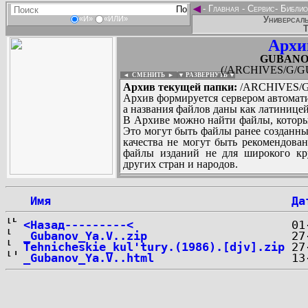
◄
-
Главная
-
Сервис
-
Библио
Универсаль
«И»
«ИЛИ»
Т
Архи
GUBANOV_
(/ARCHIVES/G/GU
◄ СМЕНИТЬ
►
|
▼ РАЗВЕРНУТЬ ▼
Архив текущей папки:
/ARCHIVES/G/
Архив формируется сервером автомати
а названия файлов даны как латиницей
В Архиве можно найти файлы, которы
Это могут быть файлы ранее созданны
качества не могут быть рекомендован
файлы изданий не для широкого кру
других стран и народов.
 Имя
Да
...
<Назад---------<
_Gubanov_Ya.V..zip
Tehnicheskie_kul'tury.(1986).[djv].zip
_Gubanov_Ya.V..html