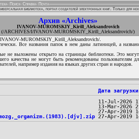
тека
-
Поиск
-
Справка
-
Почта
иверсальная библиотека, портал создателей электронных книг. Только для не
Архив «Archives»
IVANOV-MUROMSKIY_Kirill_Aleksandrovich
(/ARCHIVES/I/IVANOV-MUROMSKIY_Kirill_Aleksandrovich/)
IVANOV-MUROMSKIY_Kirill_Aleksandrovich/.
ически. Все названия папок в нем даны латиницей, а назван
ые не выложены открыто на страницы библиотеки. Это могут
его качества не могут быть рекомендованы пользователям д
вателей, например издания на языках других стран и народов.
Дата загрузки
mozg,_organizm.(1983).[djv].zip