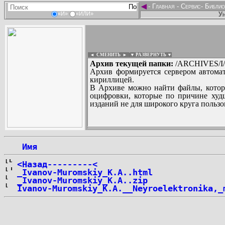
◄
-
Главная
-
Сервис
-
Библио
Ун
«И»
«ИЛИ»
◄ СМЕНИТЬ
►
|
▼ РАЗВЕРНУТЬ ▼
Архив текущей папки:
/ARCHIVES/I/
Архив формируется сервером автомат
кириллицей.
В Архиве можно найти файлы, котор
оцифровки, которые по причине худш
изданий не для широкого круга пользо
...
 Имя
<Назад---------<
_Ivanov-Muromskiy_K.A..html
_Ivanov-Muromskiy_K.A..zip
Ivanov-Muromskiy_K.A.__Neyroelektronika,_