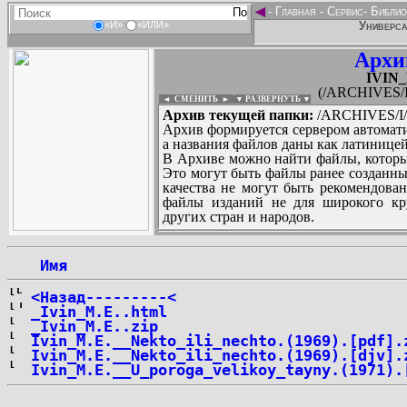
◄
-
Главная
-
Сервис
-
Библио
Универса
«И»
«ИЛИ»
Архи
IVIN_
(/ARCHIVES/I/
◄ СМЕНИТЬ
►
|
▼ РАЗВЕРНУТЬ ▼
Архив текущей папки:
/ARCHIVES/I/I
Архив формируется сервером автомати
а названия файлов даны как латиницей
В Архиве можно найти файлы, которы
Это могут быть файлы ранее созданны
качества не могут быть рекомендован
файлы изданий не для широкого кру
других стран и народов.
 Имя
...
<Назад---------<
_Ivin_M.E..html
_Ivin_M.E..zip
Ivin_M.E.__Nekto_ili_nechto.(1969).[pdf].
Ivin_M.E.__Nekto_ili_nechto.(1969).[djv].
Ivin_M.E.__U_poroga_velikoy_tayny.(1971).