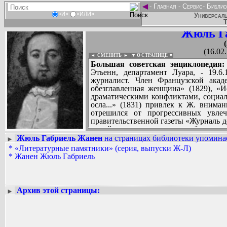
◄
-
Главная
-
Сервис
-
Библио
«И»
«ИЛИ»
Универсаль
Т
Жюль Г
(16.02
◄ СМЕНИТЬ
►
|
▼ О СТРАНИЦЕ ▼
Большая советская энциклопедия:
Этьенн, департамент Луара, - 19.6
журналист. Член Французской акад
обезглавленная женщина» (1829), «И
драматическими конфликтами, социал
осла...» (1831) привлек к Ж. внима
отрешился от прогрессивных увлеч
правительственной газеты «Журналь де 
порой реакционные, но наблюдате
популярны в буржуазных кругах. Пе
Жюль Габриель Жанен
на страницах библиотеки упоминае
►
(«Конец одного мира и племянника Рам
*
«Литературные памятники» (серия, выпуски Ж-Л)
Вадим Ершов...
Маркс и Ф. Энгельс, Соч., 2 издание,
*
Жанен Жюль Габриель
...
классиков (С. Ричардсон, Л. Стерн и др
СПИСОК НЕКОТОРЫХ ОЦИФРОВА
...
Архив этой страницы:
►