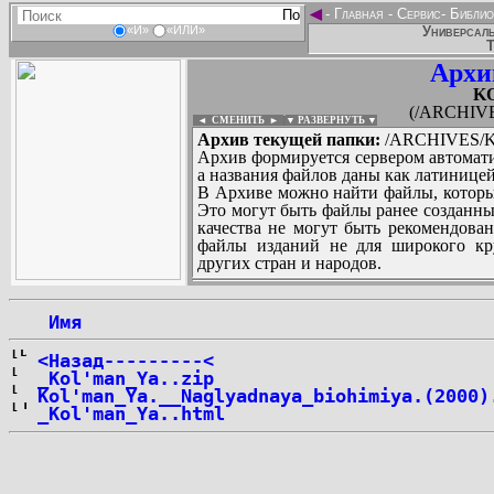
◄
-
Главная
-
Сервис
-
Библио
Универсаль
«И»
«ИЛИ»
Т
Архи
K
(/ARCHIV
◄ СМЕНИТЬ
►
|
▼ РАЗВЕРНУТЬ ▼
Архив текущей папки:
/ARCHIVES/K
Архив формируется сервером автомати
а названия файлов даны как латиницей
В Архиве можно найти файлы, которы
Это могут быть файлы ранее созданны
качества не могут быть рекомендован
файлы изданий не для широкого кру
других стран и народов.
 Имя
...
<Назад---------<
_Kol'man_Ya..zip
Kol'man_Ya.__Naglyadnaya_biohimiya.(2000)
_Kol'man_Ya..html