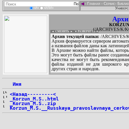
◄
-
Главная
-
Сервис
-
Библио
Универс
«И»
«ИЛИ»
Архи
KORZUN_
(/ARCHIVES/K/KO
◄ СМЕНИТЬ
►
|
▼ РАЗВЕРНУТЬ ▼
Архив текущей папки:
/ARCHIVES/K/
Архив формируется сервером автомати
а названия файлов даны как латиницей
В Архиве можно найти файлы, которы
Это могут быть файлы ранее созданны
качества не могут быть рекомендован
файлы изданий не для широкого кру
других стран и народов.
 Имя
...
<Назад---------<
_Korzun_M.S..html
_Korzun_M.S..zip
Korzun_M.S.__Russkaya_pravoslavnaya_cerko