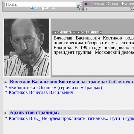
◄
-
Главная
-
Сервис
-
Библио
«И»
«ИЛИ»
Ун
◄ СМЕНИТЬ
►
|
▼ О СТРАНИЦЕ ▼
Вячеслав Васильевич Костиков род
политическим обозревателем агентст
Ельцина. В 1995 году последовало н
президент группы «Московский делов
Вячеслав Васильевич Костиков
на страницах библиотеки 
►
Вадим Ершов...
*
«Библиотека «Огонек» (серия изд. «Правда»)
...
*
Костиков Вячеслав Васильевич
СПИСОК НЕКОТОРЫХ ОЦИФРОВА
...
Архив этой страницы:
►
*
Костиков В.В._ Не будем проклинать изгнанье... Пути и суд