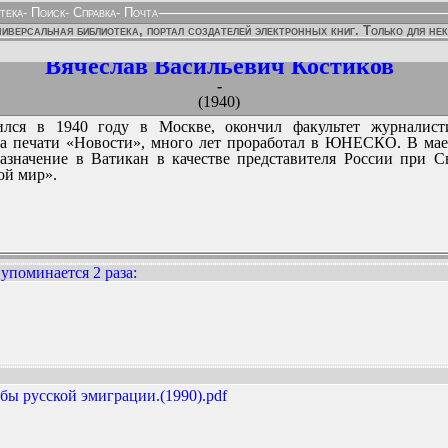
тека
-
Поиск
-
Справка
-
Почта
иверсальная библиотека, портал создателей электронных книг. Только для не
Вячеслав Васильевич Костиков
-
(1940)
ился в 1940 году в Москве, окончил факультет журналист
ва печати «Новости», много лет проработал в ЮНЕСКО. В мае 1
азначение в Ватикан в качестве представителя России при С
ой мир».
упоминается 2 раза
:
ННЫХ ИЗДАНИЙ:
ьбы русской эмиграции.(1990).pdf