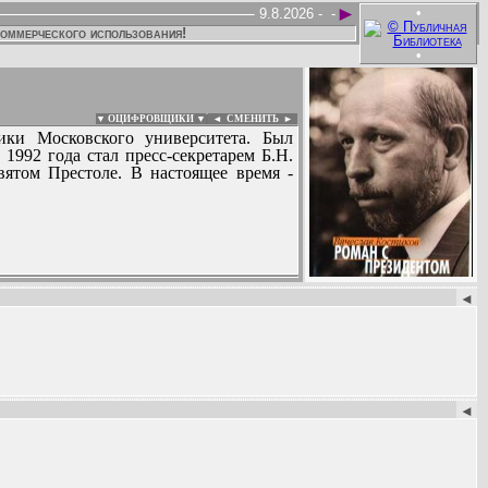
►
•
9.8.2026 -
-
коммерческого использования!
•
▼ ОЦИФРОВЩИКИ ▼
|
◄
СМЕНИТЬ ►
ики Московского университета. Был
992 года стал пресс-секретарем Б.Н.
вятом Престоле. В настоящее время -
:
◄
◄