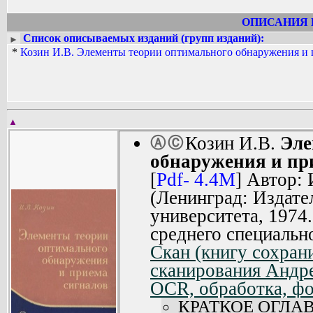
ОПИСАНИЯ 
Список описываемых изданий (групп изданий):
►
*
Козин И.В. Элементы теории оптимального обнаружения и 
▲
Козин И.В.
Эле
Ⓐ
Ⓒ
обнаружения и пр
[
Pdf- 4.4M
] Автор:
(Ленинград: Издате
университета, 1974
среднего специаль
Скан (книгу сохран
сканирования Андр
OCR, обработка, фо
КРАТКОЕ ОГЛА