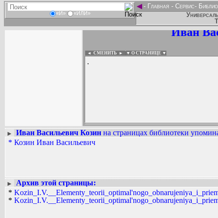
◄
-
Главная
-
Сервис
-
Библио
«И»
«ИЛИ»
Универсаль
Т
Иван Ва
◄ СМЕНИТЬ
►
|
▼ О СТРАНИЦЕ ▼
.
Иван Васильевич Козин
на страницах библиотеки упомина
►
*
Козин Иван Васильевич
Вадим Ершов...
...
СПИСОК НЕКОТОРЫХ ОЦИФРОВА
...
Архив этой страницы:
►
*
Kozin_I.V.__Elementy_teorii_optimal'nogo_obnarujeniya_i_priema
*
Kozin_I.V.__Elementy_teorii_optimal'nogo_obnarujeniya_i_priema