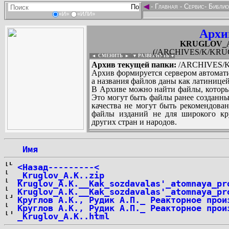
◄
-
Главная
-
Сервис
-
Библио
«И»
«ИЛИ»
Архи
KRUGLOV_Ark
(/ARCHIVES/K/KRUGL
◄ СМЕНИТЬ
►
|
▼ РАЗВЕРНУТЬ ▼
Архив текущей папки:
/ARCHIVES/K/
Архив формируется сервером автомати
а названия файлов даны как латиницей
В Архиве можно найти файлы, которы
Это могут быть файлы ранее созданны
качества не могут быть рекомендован
файлы изданий не для широкого кру
других стран и народов.
 Имя
...
<Назад---------<
_Kruglov_A.K..zip
Kruglov_A.K.__Kak_sozdavalas'_atomnaya_pr
Kruglov_A.K.__Kak_sozdavalas'_atomnaya_pr
Круглов А.К., Рудик А.П._ Реакторное прои
Круглов А.К., Рудик А.П._ Реакторное прои
_Kruglov_A.K..html