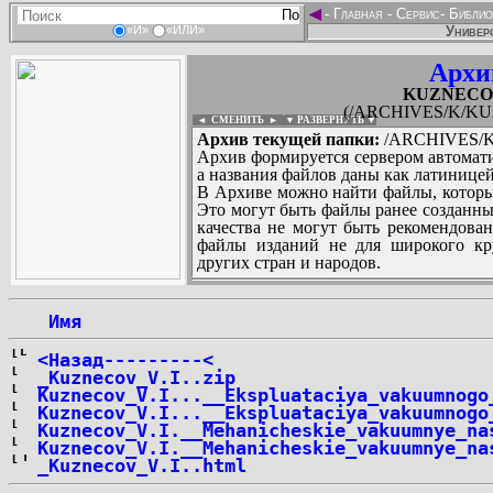
◄
-
Главная
-
Сервис
-
Библио
Универс
«И»
«ИЛИ»
Архи
KUZNECOV_
(/ARCHIVES/K/KUZ
◄ СМЕНИТЬ
►
|
▼ РАЗВЕРНУТЬ ▼
Архив текущей папки:
/ARCHIVES/K/
Архив формируется сервером автомати
а названия файлов даны как латиницей
В Архиве можно найти файлы, которы
Это могут быть файлы ранее созданны
качества не могут быть рекомендован
файлы изданий не для широкого кру
других стран и народов.
 Имя
...
<Назад---------<
_Kuznecov_V.I..zip
Kuznecov_V.I...__Ekspluataciya_vakuumnogo
Kuznecov_V.I...__Ekspluataciya_vakuumnogo
Kuznecov_V.I.__Mehanicheskie_vakuumnye_na
Kuznecov_V.I.__Mehanicheskie_vakuumnye_na
_Kuznecov_V.I..html