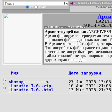
◄
-
Главная
-
Сервис
-
Библио
Универсаль
«И»
«ИЛИ»
Т
Архи
LAZUTIN
(/ARCHIVES/L/L
◄ СМЕНИТЬ
►
|
▼ РАЗВЕРНУТЬ ▼
Архив текущей папки:
/ARCHIVES/L/
Архив формируется сервером автомати
а названия файлов даны как латиницей
В Архиве можно найти файлы, которы
Это могут быть файлы ранее созданны
качества не могут быть рекомендован
файлы изданий не для широкого кру
других стран и народов.
 Имя
Дата загрузки
...
<Назад---------<
_Lazutin_I.G..zip
_Lazutin_I.G..html