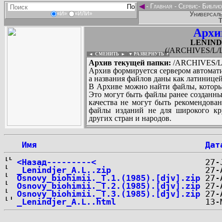
◄
-
Главная
-
Сервис
-
Библио
Универсаль
«И»
«ИЛИ»
Т
Архи
LENINDJ
(/ARCHIVES/L/L
◄ СМЕНИТЬ
►
|
▼ РАЗВЕРНУТЬ ▼
Архив текущей папки:
/ARCHIVES/L/
Архив формируется сервером автомати
а названия файлов даны как латиницей
В Архиве можно найти файлы, которы
Это могут быть файлы ранее созданны
качества не могут быть рекомендован
файлы изданий не для широкого кру
других стран и народов.
 Имя
Дат
...
<Назад---------<
_Lenindjer_A.L..zip
Osnovy_biohimii._T.1.(1985).[djv].zip
Osnovy_biohimii._T.2.(1985).[djv].zip
Osnovy_biohimii._T.3.(1985).[djv].zip
_Lenindjer_A.L..html