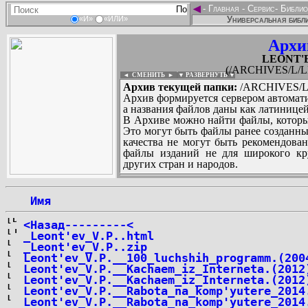
◄
-
Главная
-
Сервис
-
Библио
Универсальная библи
«И»
«ИЛИ»
Архи
LEONT'EV
(/ARCHIVES/L/LE
◄ СМЕНИТЬ
►
|
▼ РАЗВЕРНУТЬ ▼
Архив текущей папки:
/ARCHIVES/L/L
Архив формируется сервером автомати
а названия файлов даны как латиницей
В Архиве можно найти файлы, которы
Это могут быть файлы ранее созданны
качества не могут быть рекомендован
файлы изданий не для широкого кру
других стран и народов.
 Имя
...
<Назад---------<
_Leont'ev_V.P..html
_Leont'ev_V.P..zip
Leont'ev_V.P.__100_luchshih_programm.(200
Leont'ev_V.P.__Kachaem_iz_Interneta.(2012
Leont'ev_V.P.__Kachaem_iz_Interneta.(2012
Leont'ev_V.P.__Rabota_na_komp'yutere_2014
Leont'ev_V.P.__Rabota_na_komp'yutere_2014