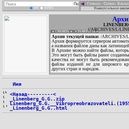
◄
-
Главная
-
Сервис
-
Библио
Универсальная библи
«И»
«ИЛИ»
Архи
LINENBERG_
(/ARCHIVES/L/LINE
◄ СМЕНИТЬ
►
|
▼ РАЗВЕРНУТЬ ▼
Архив текущей папки:
/ARCHIVES/L/
Архив формируется сервером автомати
а названия файлов даны как латиницей
В Архиве можно найти файлы, которы
Это могут быть файлы ранее созданны
качества не могут быть рекомендован
файлы изданий не для широкого кру
других стран и народов.
 Имя
...
<Назад---------<
_Linenberg_G.G..zip
Linenberg_G.G.__Vibropreobrazovateli.(195
_Linenberg_G.G..html