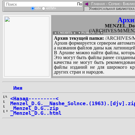
◄
-
Главная
-
Сервис
-
Библио
Универсальная библиотека
«И»
«ИЛИ»
Архи
MENZEL_Donal
(/ARCHIVES/M/MENZEL
◄ СМЕНИТЬ
►
|
▼ РАЗВЕРНУТЬ ▼
Архив текущей папки:
/ARCHIVES/M/M
Архив формируется сервером автомати
а названия файлов даны как латиницей
В Архиве можно найти файлы, которы
Это могут быть файлы ранее созданны
качества не могут быть рекомендован
файлы изданий не для широкого кру
других стран и народов.
 Имя
...
<Назад---------<
Menzel_D.G.__Nashe_Solnce.(1963).[djv].zi
_Menzel_D.G..zip
_Menzel_D.G..html