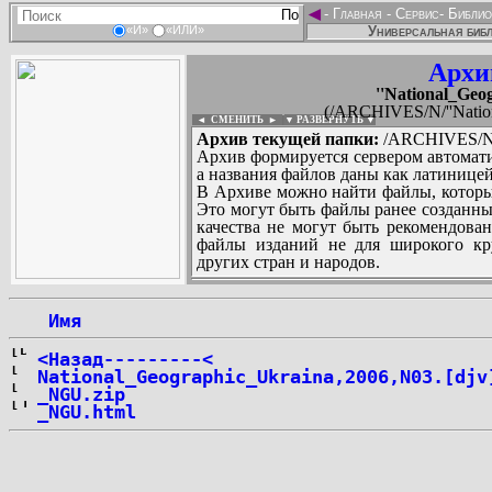
◄
-
Главная
-
Сервис
-
Библио
Универсальная библ
«И»
«ИЛИ»
Архи
''National_Geo
(/ARCHIVES/N/''Nationa
◄ СМЕНИТЬ
►
|
▼ РАЗВЕРНУТЬ ▼
Архив текущей папки:
/ARCHIVES/N/''
Архив формируется сервером автомати
а названия файлов даны как латиницей
В Архиве можно найти файлы, которы
Это могут быть файлы ранее созданны
качества не могут быть рекомендован
файлы изданий не для широкого кру
других стран и народов.
 Имя
...
<Назад---------<
National_Geographic_Ukraina,2006,N03.[djv
_NGU.zip
_NGU.html