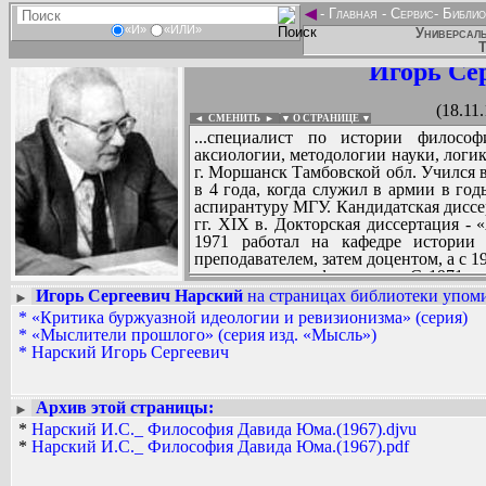
◄
-
Главная
-
Сервис
-
Библио
«И»
«ИЛИ»
Универсаль
Т
Игорь Се
(18.11
◄ СМЕНИТЬ
►
|
▼ О СТРАНИЦЕ ▼
...специалист по истории философ
аксиологии, методологии науки, логик
г. Моршанск Тамбовской обл. Учился 
в 4 года, когда служил в армии в го
аспирантуру МГУ. Кандидатская диссер
гг. XIX в. Докторская диссертация - 
1971 работал на кафедре истории
преподавателем, затем доцентом, а с 1
логики того же факультета. С 1971 
жизни - профессор Российской Ака
Игорь Сергеевич Нарский
на страницах библиотеки упоми
►
старшим научным сотрудником в ИФ А
*
«Критика буржуазной идеологии и ревизионизма» (серия)
Вадим Ершов...
*
«Мыслители прошлого» (серия изд. «Мысль»)
...
*
Нарский Игорь Сергеевич
СПИСОК НЕКОТОРЫХ ОЦИФРОВА
...
Архив этой страницы:
►
*
Нарский И.С._ Философия Давида Юма.(1967).djvu
*
Нарский И.С._ Философия Давида Юма.(1967).pdf